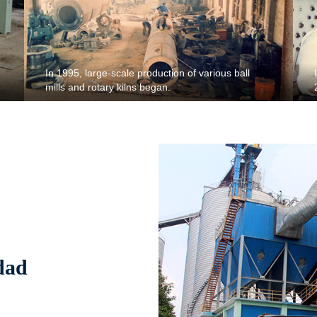
In 1995, large-scale production of various ball
mills and rotary kilns began.
dad