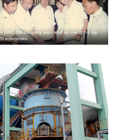
In 1997, the company was rated as one of the top
20 enterprises.