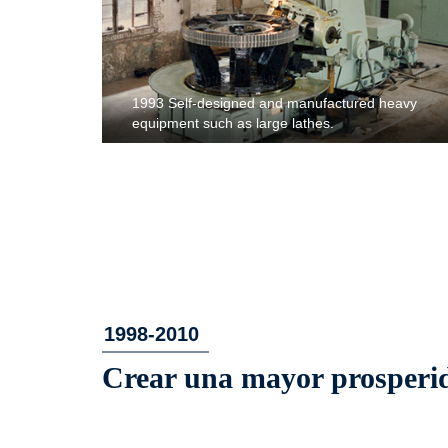
1993 Self-designed and manufactured heavy
equipment such as large lathes.
1998-2010
Crear una mayor prosperi