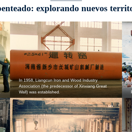
enteado: explorando nuevos territ
In 1958, Liangcun Iron and Wood Industry
Association (the predecessor of Xinxiang Great
.
Wall) was established.