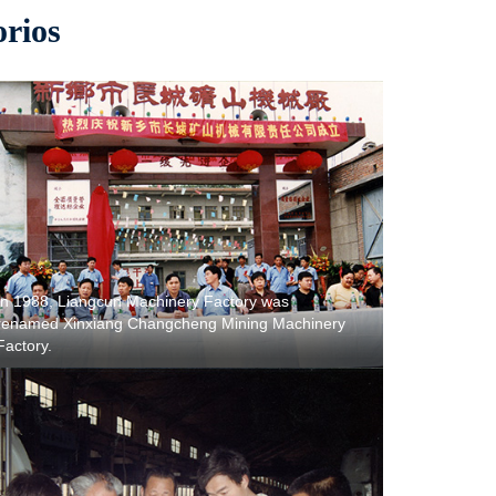
orios
In 1988, Liangcun Machinery Factory was
renamed Xinxiang Changcheng Mining Machinery
Factory.