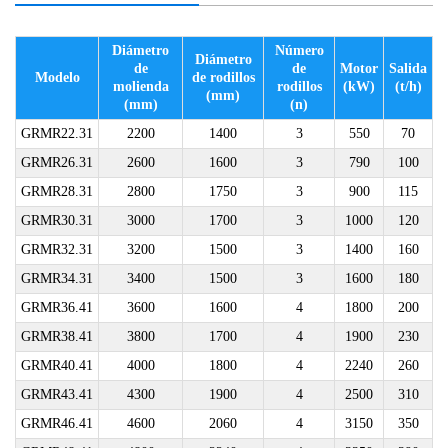
Diámetro
Número
Diámetro
de
de
Motor
Salida
Modelo
de rodillos
molienda
rodillos
(kW)
(t/h)
(mm)
(mm)
(n)
GRMR22.31
2200
1400
3
550
70
GRMR26.31
2600
1600
3
790
100
GRMR28.31
2800
1750
3
900
115
GRMR30.31
3000
1700
3
1000
120
GRMR32.31
3200
1500
3
1400
160
GRMR34.31
3400
1500
3
1600
180
GRMR36.41
3600
1600
4
1800
200
GRMR38.41
3800
1700
4
1900
230
GRMR40.41
4000
1800
4
2240
260
GRMR43.41
4300
1900
4
2500
310
GRMR46.41
4600
2060
4
3150
350