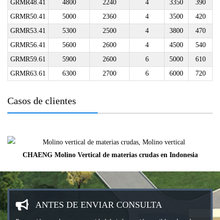
GRMR48.41
4800
2240
4
3350
390
GRMR50.41
5000
2360
4
3500
420
GRMR53.41
5300
2500
4
3800
470
GRMR56.41
5600
2600
4
4500
540
GRMR59.61
5900
2600
6
5000
610
GRMR63.61
6300
2700
6
6000
720
Casos de clientes
CHAENG Molino Vertical de materias crudas en Indonesia
ANTES DE ENVIAR CONSULTA