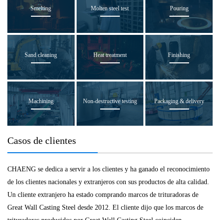
Smelting
Molten steel test
Pouring
Sand cleaning
Heat treatment
Finishing
Machining
Non-destructive testing
Packaging & delivery
Casos de clientes
CHAENG se dedica a servir a los clientes y ha ganado el reconocimiento
de los clientes nacionales y extranjeros con sus productos de alta calidad.
Un cliente extranjero ha estado comprando marcos de trituradoras de
Great Wall Casting Steel desde 2012. El cliente dijo que los marcos de